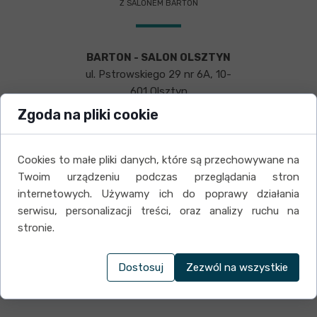
Z SALONEM BARTON
BARTON - SALON OLSZTYN
ul. Pstrowskiego 29 nr 6A, 10-
601 Olsztyn
godziny otwarcia
: Pn-Pt 9:00-17:00
Zgoda na pliki cookie
NIP:
739-288-55-33 |
REGON:
519596554
Cookies to małe pliki danych, które są przechowywane na
Napisz lub zadzwoń:
Twoim urządzeniu podczas przeglądania stron
internetowych. Używamy ich do poprawy działania
biuro@barton.olsztyn.pl
serwisu, personalizacji treści, oraz analizy ruchu na
tel/fax:
89/533-26-04
stronie.
tel. kom:
503-130-545
Dostosuj
Zezwól na wszystkie