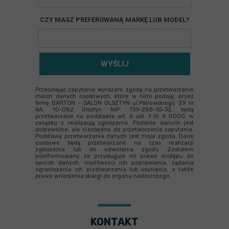
CZY MASZ PREFEROWANĄ MARKĘ LUB MODEL?
WYŚLIJ
Przesyłając zapytanie wyrażam zgodę na przetwarzanie
moich danych osobowych, które w nimi podaję, przez
firmę BARTON - SALON OLSZTYN ul.Pstrowskiego 29 nr
6A, 10-082 Olsztyn NIP: 739-288-55-33, będą
przetwarzane na podstawie art. 6 ust. 1 lit. b RODO, w
związku z realizacją zgłoszenia. Podanie danych jest
dobrowolne, ale niezbędne do przetworzenia zapytania.
Podstawą przetwarzania danych jest moja zgoda. Dane
osobowe będą przetwarzane na czas realizacji
zgłoszenia lub do odwołania zgody. Zostałem
poinformowany, że przysługuje mi prawo dostępu do
swoich danych, możliwości ich poprawiania, żądania
ograniczenia ich przetwarzania lub usunięcia, a także
prawo wniesienia skargi do organu nadzorczego.
KONTAKT