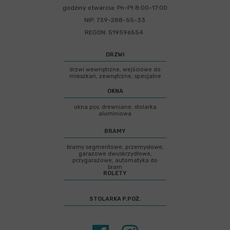
godziny otwarcia: Pn-Pt 8:00-17:00
NIP: 739-288-55-33
REGON: 519596554
DRZWI
drzwi wewnętrzne, wejściowe do
mieszkań, zewnętrzne, specjalne
OKNA
okna pcv, drewniane, stolarka
aluminiowa
BRAMY
bramy segmentowe, przemysłowe,
garazowe dwuskrzydłowe,
przygarażowe, automatyka do
bram
ROLETY
STOLARKA P.POŻ.